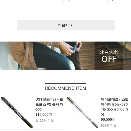
0
3
더보기 ▼
RECOMMEND ITEM
UST Mamiya - 프
에어로테크 - 스틸
로포스 V2 블랙 W
파이버 Iron - 370
ood
Tip (i55 i70 i80 i9
5)
115,000원
90,000원
1,150원 적립
900원 적립