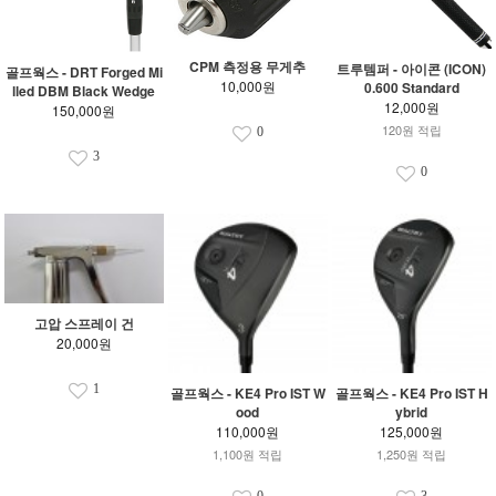
CPM 측정용 무게추
트루템퍼 - 아이콘 (ICON)
골프웍스 - DRT Forged Mi
10,000원
0.600 Standard
lled DBM Black Wedge
12,000원
150,000원
120원 적립
0
3
0
고압 스프레이 건
20,000원
1
골프웍스 - KE4 Pro IST W
골프웍스 - KE4 Pro IST H
ood
ybrid
110,000원
125,000원
1,100원 적립
1,250원 적립