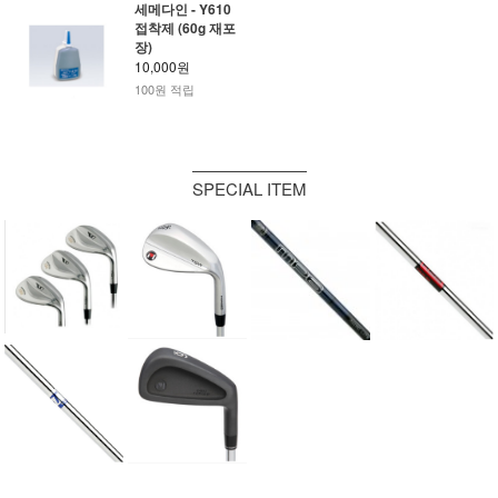
세메다인 - Y610
접착제 (60g 재포
장)
10,000원
100원 적립
SPECIAL ITEM