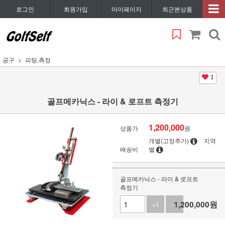
로그인
회원가입
마이페이지
최근본상품
공구
피팅,측정
1
골프메카닉스 - 라이 & 로프트 측정기
1,200,000
상품가
원
개별(고정추가)
지역
배송비
별
골프메카닉스 - 라이 & 로프트
측정기
1,200,000
원
+1
-1