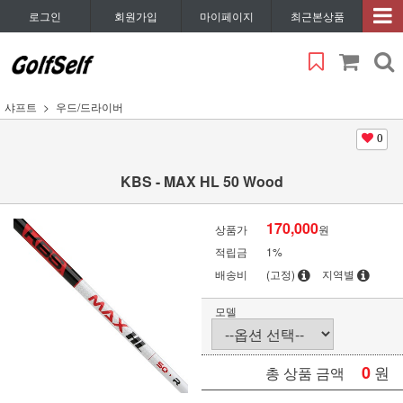
로그인
회원가입
마이페이지
최근본상품
샤프트
우드/드라이버
0
KBS - MAX HL 50 Wood
170,000
상품가
원
적립금
1%
배송비
(고정)
지역별
모델
0
원
총 상품 금액