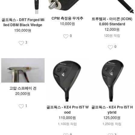
CPM 측정용 무게추
트루템퍼 - 아이콘 (ICON)
골프웍스 - DRT Forged Mi
10,000원
0.600 Standard
lled DBM Black Wedge
12,000원
150,000원
120원 적립
0
3
0
고압 스프레이 건
20,000원
1
골프웍스 - KE4 Pro IST W
골프웍스 - KE4 Pro IST H
ood
ybrid
110,000원
125,000원
1,100원 적립
1,250원 적립