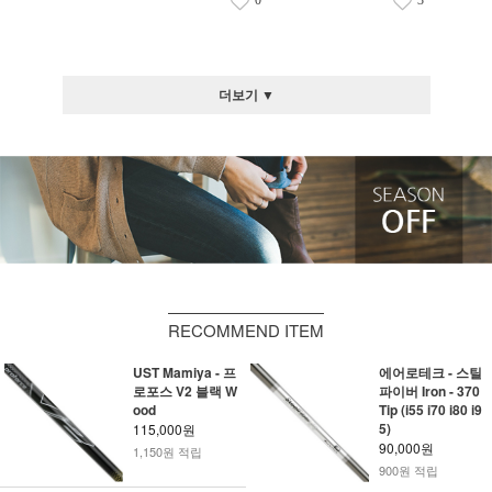
0
3
더보기 ▼
RECOMMEND ITEM
UST Mamiya - 프
에어로테크 - 스틸
로포스 V2 블랙 W
파이버 Iron - 370
ood
Tip (i55 i70 i80 i9
5)
115,000원
90,000원
1,150원 적립
900원 적립