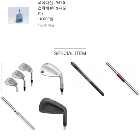
세메다인 - Y610
접착제 (60g 재포
장)
10,000원
100원 적립
SPECIAL ITEM