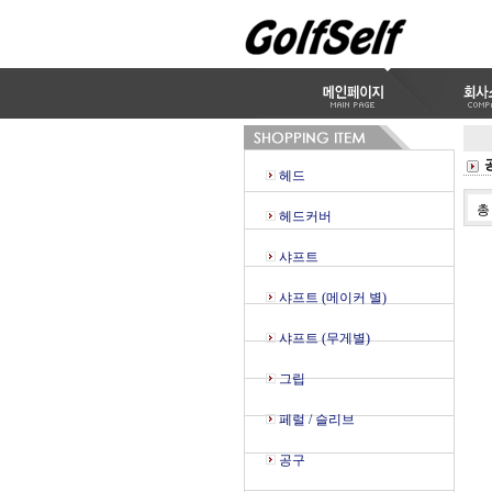
헤드
헤드커버
샤프트
샤프트 (메이커 별)
샤프트 (무게별)
그립
페럴 / 슬리브
공구