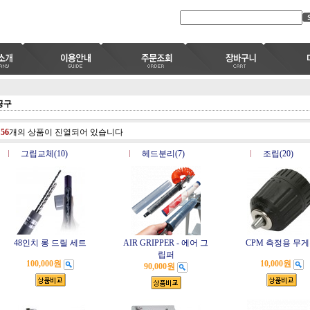
공구
총
56
개의 상품이 진열되어 있습니다
그립교체(10)
헤드분리(7)
조립(20)
48인치 롱 드릴 세트
AIR GRIPPER - 에어 그
CPM 측정용 무
립퍼
100,000원
10,000원
90,000원