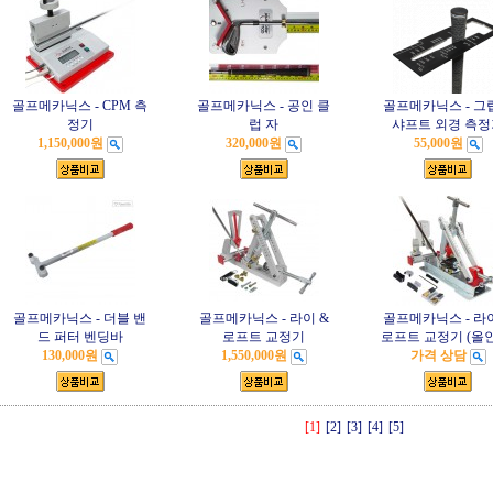
골프메카닉스 - CPM 측
골프메카닉스 - 공인 클
골프메카닉스 - 그립
정기
럽 자
샤프트 외경 측정
1,150,000원
320,000원
55,000원
골프메카닉스 - 더블 밴
골프메카닉스 - 라이 &
골프메카닉스 - 라이
드 퍼터 벤딩바
로프트 교정기
로프트 교정기 (올
130,000원
1,550,000원
가격 상담
[1]
[2]
[3]
[4]
[5]