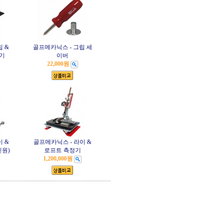
 &
골프메카닉스 - 그립 세
기
이버
22,000원
 &
골프메카닉스 - 라이 &
인원)
로프트 측정기
1,200,000원