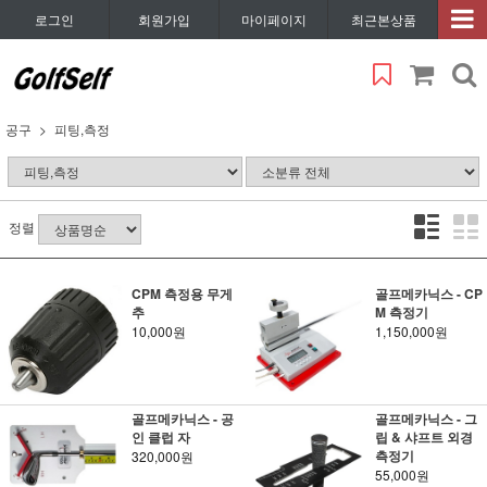
로그인
회원가입
마이페이지
최근본상품
공구
피팅,측정
정렬
CPM 측정용 무게
골프메카닉스 - CP
추
M 측정기
10,000원
1,150,000원
골프메카닉스 - 공
골프메카닉스 - 그
인 클럽 자
립 & 샤프트 외경
측정기
320,000원
55,000원